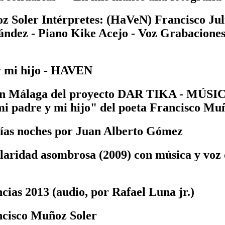
 Soler Intérpretes: (HaVeN) Francisco Jul
ández - Piano Kike Acejo - Voz Grabacione
y mi hijo - HAVEN
ión en Málaga del proyecto DAR TIKA - M
 mi padre y mi hijo" del poeta Francisco M
cías noches por Juan Alberto Gómez
 claridad asombrosa (2009) con música y vo
cias 2013 (audio, por Rafael Luna jr.)
ncisco Muñoz Soler