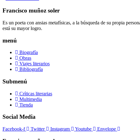
Francisco muñoz soler
Es un poeta con ansias metafísicas, a la búsqueda de su propia person
está su mayor logro.
menú
Biografía
Obras
Viajes literarios
Bibliografía
Submenú
Críticas literarias
Multimedia
Tienda
Social Media
Facebook-f
Twitter
Instagram
Youtube
Envelope