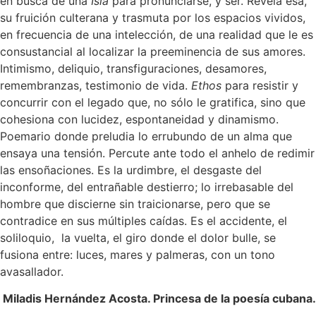
en busca de una
Isla
para pronunciarse, y ser. Revela esa,
su fruición culterana y trasmuta por los espacios vividos,
en frecuencia de una intelección, de una realidad que le es
consustancial al localizar la preeminencia de sus amores.
Intimismo, deliquio, transfiguraciones, desamores,
remembranzas, testimonio de vida.
Ethos
para resistir y
concurrir con el legado que, no sólo le gratifica, sino que
cohesiona con lucidez, espontaneidad y dinamismo.
Poemario donde preludia lo errubundo de un alma que
ensaya una tensión. Percute ante todo el anhelo de redimir
las ensoñaciones. Es la urdimbre, el desgaste del
inconforme, del entrañable destierro; lo irrebasable del
hombre que discierne sin traicionarse, pero que se
contradice en sus múltiples caídas. Es el accidente, el
soliloquio, la vuelta, el giro donde el dolor bulle, se
fusiona entre: luces, mares y palmeras, con un tono
avasallador.
Miladis Hernández Acosta. Princesa de la poesía cubana.