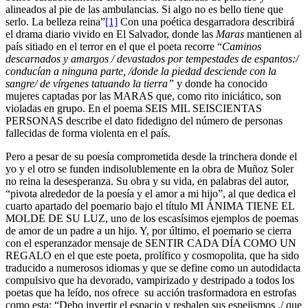
alineados al pie de las ambulancias. Si algo no es bello tiene que
serlo. La belleza reina”
[1]
Con una poética desgarradora describirá
el drama diario vivido en El Salvador, donde las
Maras
mantienen al
país sitiado en el terror en el que el poeta recorre “
Caminos
descarnados y amargos / devastados por tempestades de espantos:/
conducían a ninguna parte, /donde la piedad desciende con la
sangre/ de vírgenes tatuando la tierra”
y donde ha conocido
mujeres captadas por las MARAS que, como rito iniciático, son
violadas en grupo. En el poema SEIS MIL SEISCIENTAS
PERSONAS describe el dato fidedigno del número de personas
fallecidas de forma violenta en el país.
Pero a pesar de su poesía comprometida desde la trinchera donde el
yo y el otro se funden indisolublemente en la obra de Muñoz Soler
no reina la desesperanza. Su obra y su vida, en palabras del autor,
“pivota alrededor de la poesía y el amor a mi hijo”, al que dedica el
cuarto apartado del poemario bajo el título MI ÁNIMA TIENE EL
MOLDE DE SU LUZ, uno de los escasísimos ejemplos de poemas
de amor de un padre a un hijo. Y, por último, el poemario se cierra
con el esperanzador mensaje de SENTIR CADA DÍA COMO UN
REGALO en el que este poeta, prolífico y cosmopolita, que ha sido
traducido a numerosos idiomas y que se define como un autodidacta
compulsivo que ha devorado, vampirizado y destripado a todos los
poetas que ha leído, nos ofrece su acción trasformadora en estrofas
como esta: “Debo invertir el espacio y resbalen sus espejismos ,/ que