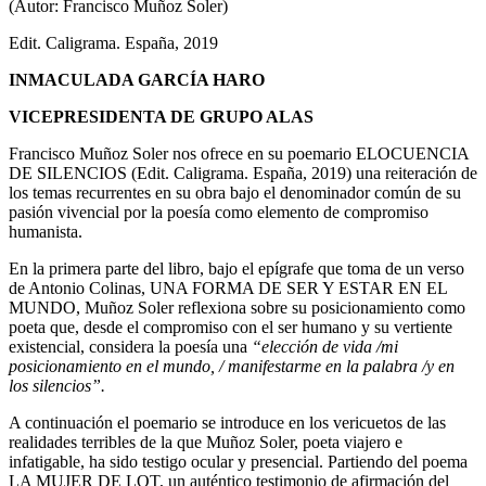
(Autor: Francisco Muñoz Soler)
Edit. Caligrama. España, 2019
INMACULADA GARCÍA HARO
VICEPRESIDENTA DE GRUPO ALAS
Francisco Muñoz Soler nos ofrece en su poemario ELOCUENCIA
DE SILENCIOS (
Edit. Caligrama. España, 2019
) una reiteración de
los temas recurrentes en su obra bajo el denominador común de su
pasión vivencial por la poesía como elemento de compromiso
humanista.
En la primera parte del libro, bajo el epígrafe que toma de un verso
de Antonio Colinas, UNA FORMA DE SER Y ESTAR EN EL
MUNDO, Muñoz Soler reflexiona sobre su posicionamiento como
poeta que, desde el compromiso con el ser humano y su vertiente
existencial, considera la poesía una
“elección de vida /mi
posicionamiento en el mundo, / manifestarme en la palabra /y en
los silencios”.
A continuación el poemario se introduce en los vericuetos de las
realidades terribles de la que Muñoz Soler, poeta viajero e
infatigable, ha sido testigo ocular y presencial. Partiendo del poema
LA MUJER DE LOT, un auténtico testimonio de afirmación del