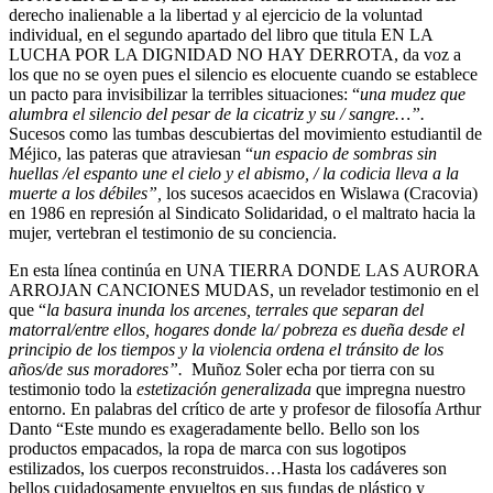
derecho inalienable a la libertad y al ejercicio de la voluntad
individual, en el segundo apartado del libro que titula EN LA
LUCHA POR LA DIGNIDAD NO HAY DERROTA, da voz a
los que no se oyen pues el silencio es elocuente cuando se establece
un pacto para invisibilizar la terribles situaciones: “
una mudez que
alumbra el silencio del pesar de la cicatriz y su / sangre…”.
Sucesos como las tumbas descubiertas del movimiento estudiantil de
Méjico, las pateras que atraviesan “
un espacio de sombras sin
huellas /el espanto une el cielo y el abismo, / la codicia lleva a la
muerte a los débiles”,
los sucesos acaecidos en Wislawa (Cracovia)
en 1986 en represión al Sindicato Solidaridad, o el maltrato hacia la
mujer, vertebran el testimonio de su conciencia.
En esta línea continúa en UNA TIERRA DONDE LAS AURORA
ARROJAN CANCIONES MUDAS, un revelador testimonio en el
que “
la basura inunda los arcenes, terrales que separan del
matorral/entre ellos, hogares donde la/ pobreza es dueña desde el
principio de los tiempos y la violencia ordena el tránsito de los
años/de sus moradores”.
Muñoz Soler echa por tierra con su
testimonio todo la
estetización generalizada
que impregna nuestro
entorno. En palabras del crítico de arte y profesor de filosofía Arthur
Danto “Este mundo es exageradamente bello. Bello son los
productos empacados, la ropa de marca con sus logotipos
estilizados, los cuerpos reconstruidos…Hasta los cadáveres son
bellos cuidadosamente envueltos en sus fundas de plástico y