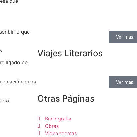
resa que
cribir lo que
Ver más
>>
Viajes Literarios
re ligado de
que nació en una
Ver más
Otras Páginas
ecta.
Bibliografía
Obras
Videopoemas