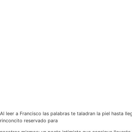
Al leer a Francisco las palabras te taladran la piel hasta lle
rinconcito reservado para
nosotros mismos; un poeta intimista que consigue llevarte 