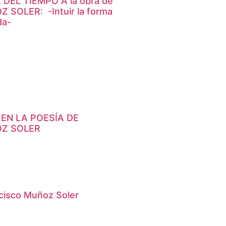
DEL TIEMPO A la obra de
SOLER: -Intuir la forma
da-
 EN LA POESÍA DE
Z SOLER
ncisco Muñoz Soler