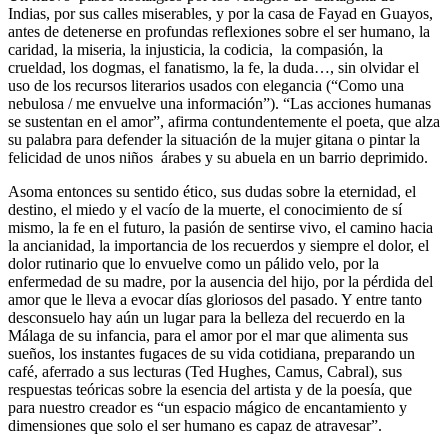
Indias, por sus calles miserables, y por la casa de Fayad en Guayos,
antes de detenerse en profundas reflexiones sobre el ser humano, la
caridad, la miseria, la injusticia, la codicia, la compasión, la
crueldad, los dogmas, el fanatismo, la fe, la duda…, sin olvidar el
uso de los recursos literarios usados con elegancia (“Como una
nebulosa / me envuelve una información”). “Las acciones humanas
se sustentan en el amor”, afirma contundentemente el poeta, que alza
su palabra para defender la situación de la mujer gitana o pintar la
felicidad de unos niños árabes y su abuela en un barrio deprimido.
Asoma entonces su sentido ético, sus dudas sobre la eternidad, el
destino, el miedo y el vacío de la muerte, el conocimiento de sí
mismo, la fe en el futuro, la pasión de sentirse vivo, el camino hacia
la ancianidad, la importancia de los recuerdos y siempre el dolor, el
dolor rutinario que lo envuelve como un pálido velo, por la
enfermedad de su madre, por la ausencia del hijo, por la pérdida del
amor que le lleva a evocar días gloriosos del pasado. Y entre tanto
desconsuelo hay aún un lugar para la belleza del recuerdo en la
Málaga de su infancia, para el amor por el mar que alimenta sus
sueños, los instantes fugaces de su vida cotidiana, preparando un
café, aferrado a sus lecturas (Ted Hughes, Camus, Cabral), sus
respuestas teóricas sobre la esencia del artista y de la poesía, que
para nuestro creador es “un espacio mágico de encantamiento y
dimensiones que solo el ser humano es capaz de atravesar”.