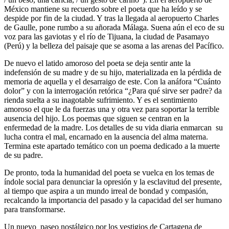
México mantiene su recuerdo sobre el poeta que ha leído y se
despide por fin de la ciudad. Y tras la llegada al aeropuerto Charles
de Gaulle, pone rumbo a su añorada Málaga. Suena aún el eco de su
voz para las gaviotas y el río de Tijuana, la ciudad de Pasamayo
(Perú) y la belleza del paisaje que se asoma a las arenas del Pacífico.
De nuevo el latido amoroso del poeta se deja sentir ante la
indefensión de su madre y de su hijo, materializada en la pérdida de
memoria de aquella y el desarraigo de este. Con la anáfora “Cuánto
dolor” y con la interrogación retórica “¿Para qué sirve ser padre? da
rienda suelta a su inagotable sufrimiento. Y es el sentimiento
amoroso el que le da fuerzas una y otra vez para soportar la terrible
ausencia del hijo. Los poemas que siguen se centran en la
enfermedad de la madre. Los detalles de su vida diaria enmarcan su
lucha contra el mal, encarnado en la ausencia del alma materna.
Termina este apartado temático con un poema dedicado a la muerte
de su padre.
De pronto, toda la humanidad del poeta se vuelca en los temas de
índole social para denunciar la opresión y la esclavitud del presente,
al tiempo que aspira a un mundo irreal de bondad y compasión,
recalcando la importancia del pasado y la capacidad del ser humano
para transformarse.
Un nuevo paseo nostálgico por los vestigios de Cartagena de