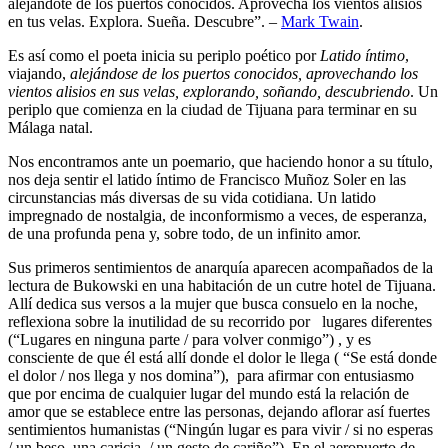
alejándote de los puertos conocidos. Aprovecha los vientos alisios
en tus velas. Explora. Sueña. Descubre”. –
Mark Twain
.
Es así como el poeta inicia su periplo poético por
Latido íntimo
,
viajando,
alejándose de los puertos conocidos, aprovechando los
vientos alisios en sus velas, explorando, soñando, descubriendo
. Un
periplo que comienza en la ciudad de Tijuana para terminar en su
Málaga natal.
Nos encontramos ante un poemario, que haciendo honor a su título,
nos deja sentir el latido íntimo de Francisco Muñoz Soler en las
circunstancias más diversas de su vida cotidiana. Un latido
impregnado de nostalgia, de inconformismo a veces, de esperanza,
de una profunda pena y, sobre todo, de un infinito amor.
Sus primeros sentimientos de anarquía aparecen acompañados de la
lectura de Bukowski en una habitación de un cutre hotel de Tijuana.
Allí dedica sus versos a la mujer que busca consuelo en la noche,
reflexiona sobre la inutilidad de su recorrido por lugares diferentes
(“Lugares en ninguna parte / para volver conmigo”) , y es
consciente de que él está allí donde el dolor le llega ( “Se está donde
el dolor / nos llega y nos domina”), para afirmar con entusiasmo
que por encima de cualquier lugar del mundo está la relación de
amor que se establece entre las personas, dejando aflorar así fuertes
sentimientos humanistas (“Ningún lugar es para vivir / si no esperas
/ un beso, una caricia, / un gesto de cariño”). En el aeropuerto de