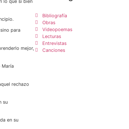
 lo que si bien
Bibliografía
cipio.
Obras
Videopoemas
 sino para
Lecturas
Entrevistas
renderlo mejor,
Canciones
e María
aquel rechazo
n su
ada en su