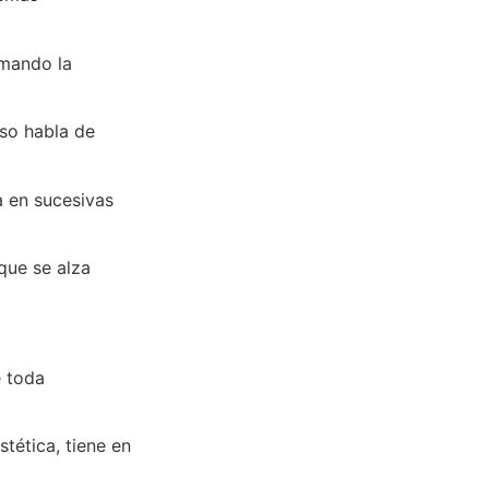
omando la
Eso habla de
a en sucesivas
que se alza
e toda
stética, tiene en