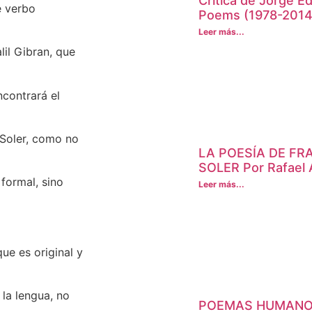
Crítica de Jorge E
e verbo
Poems (1978-2014
Leer más...
lil Gibran, que
ncontrará el
 Soler, como no
LA POESÍA DE F
SOLER Por Rafael Á
formal, sino
Leer más...
ue es original y
la lengua, no
POEMAS HUMANO