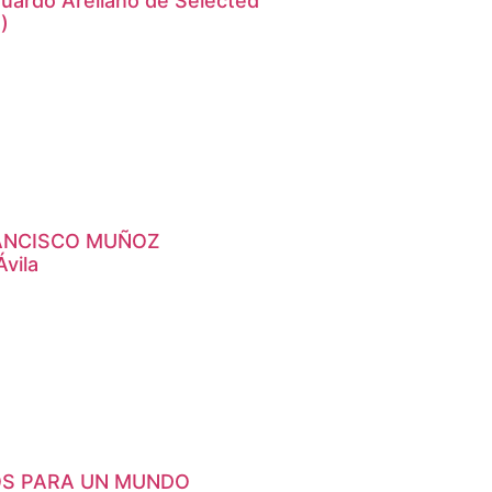
duardo Arellano de Selected
)
RANCISCO MUÑOZ
vila
S PARA UN MUNDO