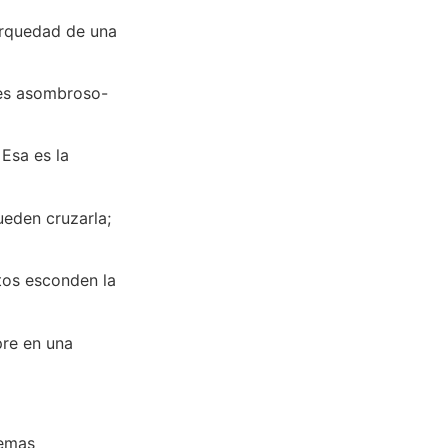
arquedad de una
 es asombroso-
Esa es la
ueden cruzarla;
tos esconden la
pre en una
lemas