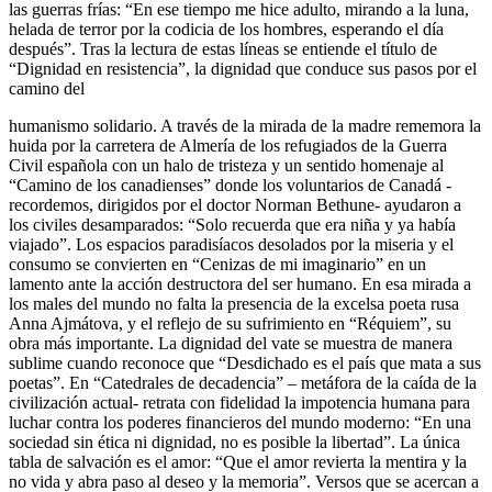
las guerras frías: “En ese tiempo me hice adulto, mirando a la luna,
helada de terror por la codicia de los hombres, esperando el día
después”. Tras la lectura de estas líneas se entiende el título de
“Dignidad en resistencia”, la dignidad que conduce sus pasos por el
camino del
humanismo solidario. A través de la mirada de la madre rememora la
huida por la carretera de Almería de los refugiados de la Guerra
Civil española con un halo de tristeza y un sentido homenaje al
“Camino de los canadienses” donde los voluntarios de Canadá -
recordemos, dirigidos por el doctor Norman Bethune- ayudaron a
los civiles desamparados: “Solo recuerda que era niña y ya había
viajado”. Los espacios paradisíacos desolados por la miseria y el
consumo se convierten en “Cenizas de mi imaginario” en un
lamento ante la acción destructora del ser humano. En esa mirada a
los males del mundo no falta la presencia de la excelsa poeta rusa
Anna Ajmátova, y el reflejo de su sufrimiento en “Réquiem”, su
obra más importante. La dignidad del vate se muestra de manera
sublime cuando reconoce que “Desdichado es el país que mata a sus
poetas”. En “Catedrales de decadencia” – metáfora de la caída de la
civilización actual- retrata con fidelidad la impotencia humana para
luchar contra los poderes financieros del mundo moderno: “En una
sociedad sin ética ni dignidad, no es posible la libertad”. La única
tabla de salvación es el amor: “Que el amor revierta la mentira y la
no vida y abra paso al deseo y la memoria”. Versos que se acercan a