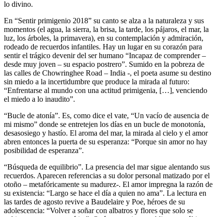
lo divino.
En “Sentir primigenio 2018” su canto se alza a la naturaleza y sus
momentos (el agua, la sierra, la brisa, la tarde, los pájaros, el mar, la
luz, los árboles, la primavera), en su contemplación y admiración,
rodeado de recuerdos infantiles. Hay un lugar en su corazón para
sentir el trágico devenir del ser humano “Incapaz de comprender –
desde muy joven – su espacio postrero”. Sumido en la pobreza de
las calles de Chowringhee Road – India -, el poeta asume su destino
sin miedo a la incertidumbre que produce la mirada al futuro:
“Enfrentarse al mundo con una actitud primigenia, […], venciendo
el miedo a lo inaudito”.
“Bucle de atonía”. Es, como dice el vate, “Un vacío de ausencia de
mi mismo” donde se entretejen los días en un bucle de monotonía,
desasosiego y hastío. El aroma del mar, la mirada al cielo y el amor
abren entonces la puerta de su esperanza: “Porque sin amor no hay
posibilidad de esperanza”.
“Búsqueda de equilibrio”. La presencia del mar sigue alentando sus
recuerdos. Aparecen referencias a su dolor personal matizado por el
otoño – metafóricamente su madurez-. El amor impregna la razón de
su existencia: “Largo se hace el día a quien no ama”. La lectura en
las tardes de agosto revive a Baudelaire y Poe, héroes de su
adolescencia: “Volver a soñar con albatros y flores que solo se