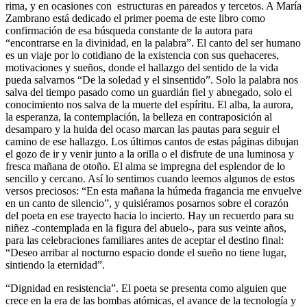
rima, y en ocasiones con estructuras en pareados y tercetos. A María
Zambrano está dedicado el primer poema de este libro como
confirmación de esa búsqueda constante de la autora para
“encontrarse en la divinidad, en la palabra”. El canto del ser humano
es un viaje por lo cotidiano de la existencia con sus quehaceres,
motivaciones y sueños, donde el hallazgo del sentido de la vida
pueda salvarnos “De la soledad y el sinsentido”. Solo la palabra nos
salva del tiempo pasado como un guardián fiel y abnegado, solo el
conocimiento nos salva de la muerte del espíritu. El alba, la aurora,
la esperanza, la contemplación, la belleza en contraposición al
desamparo y la huida del ocaso marcan las pautas para seguir el
camino de ese hallazgo. Los últimos cantos de estas páginas dibujan
el gozo de ir y venir junto a la orilla o el disfrute de una luminosa y
fresca mañana de otoño. El alma se impregna del esplendor de lo
sencillo y cercano. Así lo sentimos cuando leemos algunos de estos
versos preciosos: “En esta mañana la húmeda fragancia me envuelve
en un canto de silencio”, y quisiéramos posarnos sobre el corazón
del poeta en ese trayecto hacia lo incierto. Hay
u
n recuerdo para su
niñez -contemplada en la figura del abuelo-, para sus veinte años,
p
ara las celebraciones familiares antes de aceptar el destino final:
“Deseo arribar al noc
t
urno espacio donde el sueño no tiene lugar,
sintiendo la eternidad”.
“Dignidad en resistencia”. El poeta se presenta como alguien que
crece en la era de las bombas atómicas, el avance de la
t
ecnología y