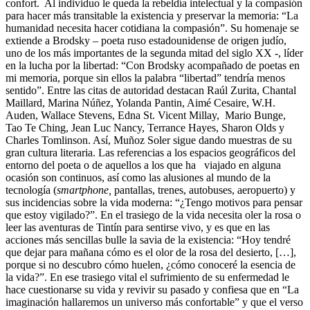
confort. Al individuo le queda la rebeldía intelectual y la compasión
para hacer más transitable la existencia y preservar la memoria: “La
humanidad necesita hacer cotidiana la compasión”. Su homenaje se
extiende a Brodsky – poeta ruso estadounidense de origen judío,
uno de los más importantes de la segunda mitad del siglo XX -, líder
en la lucha por la libertad: “Con Brodsky acompañado de poetas en
mi memoria, porque sin ellos la palabra “libertad” tendría menos
sentido”. Entre las citas de autoridad destacan Raúl Zurita, Chantal
Maillard, Marina Núñez, Yolanda Pantin, Aimé Cesaire, W.H.
Auden, Wallace Stevens, Edna St. Vicent Millay, Mario Bunge,
Tao Te Ching, Jean Luc Nancy, Terrance Hayes, Sharon Olds y
Charles Tomlinson. Así, Muñoz Soler sigue dando muestras de su
gran cultura literaria. Las referencias a los espacios geográficos del
entorno del poeta o de aquellos a los que ha viajado en alguna
ocasión son continuos, así como las alusiones al mundo de la
tecnología (
smartphone,
pantallas, trenes, autobuses, aeropuerto) y
sus incidencias sobre la vida moderna: “¿Tengo motivos para pensar
que estoy vigilado?”. En el trasiego de la vida necesita oler la rosa o
leer las aventuras de Tintín para sentirse vivo, y es que en las
acciones más sencillas bulle la savia de la existencia: “Hoy tendré
que dejar para mañana cómo es el olor de la rosa del desierto, […],
porque si no descubro cómo huelen, ¿cómo conoceré la esencia de
la vida?”. En ese trasiego vital el sufrimiento de su enfermedad le
hace cuestionarse su vida y revivir su pasado y confiesa que en “La
imaginación hallaremos un universo más confortable” y que el verso