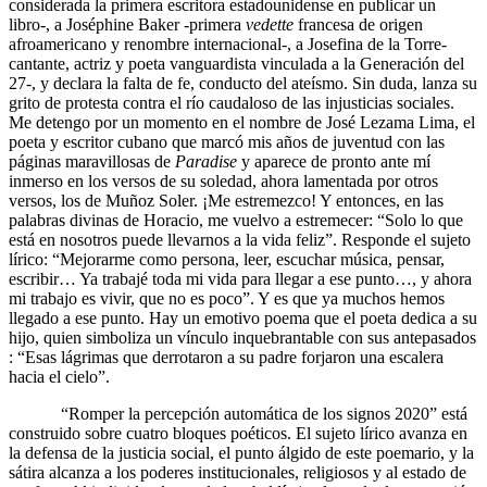
considerada la primera escritora estadounidense en publicar un
libro-, a Joséphine Baker -primera
vedette
francesa de origen
afroamericano y renombre internacional-, a Josefina de la Torre-
cantante, actriz y poeta vanguardista vinculada a la Generación del
27-, y declara la falta de fe, conducto del ateísmo. Sin duda, lanza su
grito de protesta contra el río caudaloso de las injusticias sociales.
Me detengo por un momento en el nombre de José Lezama Lima, el
poeta y escritor cubano que marcó mis años de juventud con las
páginas maravillosas de
Paradise
y aparece de pronto ante mí
inmerso en los versos de su soledad, ahora lamentada por otros
versos, los de Muñoz Soler. ¡Me estremezco! Y entonces, en las
palabras divinas de Horacio, me vuelvo a estremecer: “Solo lo que
está en nosotros puede llevarnos a la vida feliz”. Responde el sujeto
lírico: “Mejorarme como persona, leer, escuchar música, pensar,
escribir… Ya trabajé toda mi vida para llegar a ese punto…, y ahora
mi trabajo es vivir, que no es poco”. Y es que ya muchos hemos
llegado a ese punto. Hay un emotivo poema que el poeta dedica a su
hijo, quien simboliza un vínculo inquebrantable con sus antepasados
: “Esas lágrimas que derrotaron a su padre forjaron una escalera
hacia el cielo”.
“Romper la percepción automática de los signos 2020” está
construido sobre cuatro bloques poéticos. El sujeto lírico avanza en
la defensa de la justicia social, el punto álgido de este poemario, y la
sátira alcanza a los poderes institucionales, religiosos y al estado de