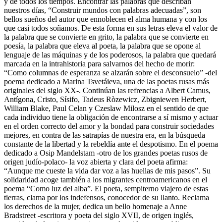
y de todos los tiempos. Encontrar las palabras que describan
nuestros días, “Construir mundos con palabras adecuadas”, son
bellos sueños del autor que ennoblecen el alma humana y con los
que casi todos soñamos. De esta forma en sus letras eleva el valor de
la palabra que se convierte en grito, la palabra que se convierte en
poesía, la palabra que eleva al poeta, la palabra que se opone al
lenguaje de las máquinas y de los poderosos, la palabra que quedará
marcada en la intrahistoria para salvarnos del hecho de morir:
“Como columnas de esperanza se alzarán sobre el desconsuelo” -del
poema dedicado a Marina Tsvetáieva, una de las poetas rusas más
originales del siglo XX-. Continúan las refrencias a Albert Camus,
Antígona, Cristo, Sísifo, Tadeus Ròzewicz, Zbigniewen Herbert,
William Blake, Paul Celan y Czeslaw Milosz en el sentido de que
cada individuo tiene la obligación de encontrarse a sí mismo y actuar
en el orden correcto del amor y la bondad para construir sociedades
mejores, en contra de las satrapías de nuestra era, en la búsqueda
constante de la libertad y la rebeldía ante el despotismo. En el poema
dedicado a Osip Mandelstam -otro de los grandes poetas rusos de
origen judío-polaco- la voz abierta y clara del poeta afirma:
“Aunque me cueste la vida dar voz a las huellas de mis pasos”. Su
solidaridad acoge también a los migrantes centroamericanos en el
poema “Como luz del alba”. El poeta, sempiterno viajero de estas
tierras, clama por los indefensos, conocedor de su llanto. Reclama
los derechos de la mujer, dedica un bello homenaje a Anne
Bradstreet -escritora y poeta del siglo XVII, de origen inglés,