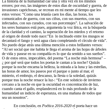
La historia de la humanidad cae una y otra vez en los mismos
errores; por eso, las imágenes de estos días de oscuridad y guerra, de
invasiones caprichosas, se recrean en mi mente al tiempo que leo
estos versos: “Como una letanía caen los días, las horas, los
comunicados de guerra, con sus cifras, con sus muertos, con sus
infectados, con sus curados, con sus porcentajes”. La salvación de
los seres humanos está pues, argumenta la voz lírica, en la búsqueda
de la claridad y el camino, la superación de los miedos y el retorno
al origen de donde todo nace:”En lo inclinado entre los musgos se
decantará el fango y será agua clara completando el círculo de vida”.
No puedo dejar atrás una última mención a estos brillantes versos:
“Al ser social que me habita le llega el aroma de las hojas de árboles
de vida y pasear en su compañía es lo que da sentido a sus sueños”.
O de estos otros, impecables, del poema “La noche más hermosa” –
¿ por qué será que todos los poetas le cantan a la noche? Quizás
porque la noche encarna la belleza, la mirada a la luna y las estrellas,
las horas de amor, los paseos por el parque o junto al mar, el
misterio, el embrujo, el descanso, la fiesta o la soledad, quizás
porque tras la noche renace la luz-: “En este solsticio de invierno
cercano a la noche en que la oscuridad es concentración de luz,
cuando canta el gallo, resplandecerá en lo más profundo de la
humanidad un indicio de esperanza, en una mañana de todos que
sea un nosotros”.
En conclusión, en
Poética 2016-2020
el poeta hace un