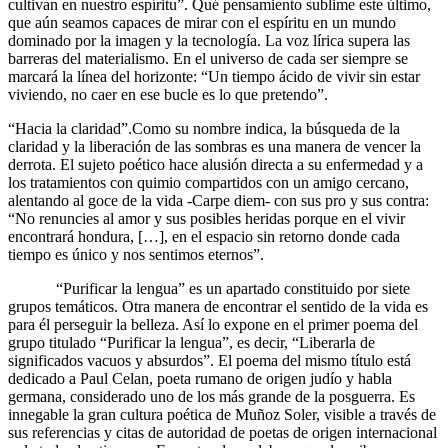
cultivan en nuestro espíritu”. Qué pensamiento sublime este último,
que aún seamos capaces de mirar con el espíritu en un mundo
dominado por la imagen y la tecnología. La voz lírica supera las
barreras del materialismo. En el universo de cada ser siempre se
marcará la línea del horizonte: “Un tiempo ácido de vivir sin estar
viviendo, no caer en ese bucle es lo que pretendo”.
“Hacia la claridad”.Como su nombre indica, la búsqueda de la
claridad y la liberación de las sombras es una manera de vencer la
derrota. El sujeto poético hace alusión directa a su enfermedad y a
los tratamientos con quimio compartidos con un amigo cercano,
alentando al goce de la vida -Carpe diem- con sus pro y sus contra:
“No renuncies al amor y sus posibles heridas porque en el vivir
encontrará hondura, […], en el espacio sin retorno donde cada
tiempo es único y nos sentimos eternos”.
“Purificar la lengua” es un apartado constituido por siete
grupos temáticos. Otra manera de encontrar el sentido de la vida es
para él perseguir la belleza. Así lo expone en el primer poema del
grupo titulado “Purificar la lengua”, es decir, “Liberarla de
significados vacuos y absurdos”. El poema del mismo título está
dedicado a Paul Celan, poeta rumano de origen judío y habla
germana, considerado uno de los más grande de la posguerra. Es
innegable la gran cultura poética de Muñoz Soler, visible a través de
sus referencias y citas de autoridad de poetas de origen internacional