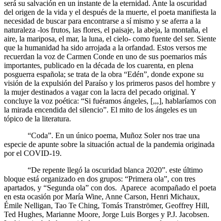
será su salvación en un instante de la eternidad. Ante la oscuridad
del origen de la vida y el después de la muerte, el poeta manifiesta la
necesidad de buscar para encontrarse a sí mismo y se aferra a la
naturaleza -los frutos, las flores, el paisaje, la abeja, la montaña, el
aire, la mariposa, el mar, la luna, el cielo- como fuente del ser. Siente
que la humanidad ha sido arrojada a la orfandad. Estos versos me
recuerdan la voz de Carmen Conde en uno de sus poemarios más
importantes, publicado en la década de los cuarenta, en plena
posguerra española; se trata de la obra “Edén”, donde expone su
visión de la expulsión del Paraíso y los primeros pasos del hombre y
la mujer destinados a vagar con la lacra del pecado original. Y
concluye la voz poética: “Si fuéramos ángeles, [,,,], hablaríamos con
la mirada encendida del silencio”. El mito de los ángeles es un
tópico de la literatura.
“Coda”. En un único poema, Muñoz Soler nos trae una
especie de apunte sobre la situación actual de la pandemia originada
por el COVID-19.
“De repente llegó la oscuridad blanca 2020”. este último
bloque está organizado en dos grupos: “Primera ola”, con tres
apartados, y “Segunda ola” con dos. Aparece acompañado el poeta
en esta ocasión por María Wine, Anne Carson, Henri Michaux,
Émile Nelligan, Tao Te Ching, Tomás Tranströmer, Geoffrey Hill,
Ted Hughes, Marianne Moore, Jorge Luis Borges y P.J. Jacobsen.