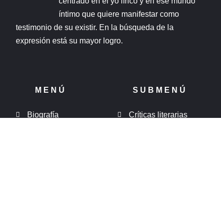
centrado en el yo lírico y en ese mundo
íntimo que quiere manifestar como
testimonio de su existir. En la búsqueda de la
expresión está su mayor logro.
MENÚ
SUBMENÚ
Biografía
Críticas literarias
Obras
Multimedia
Viajes literarios
Tienda
Bibliografía
SOCIAL MEDIA