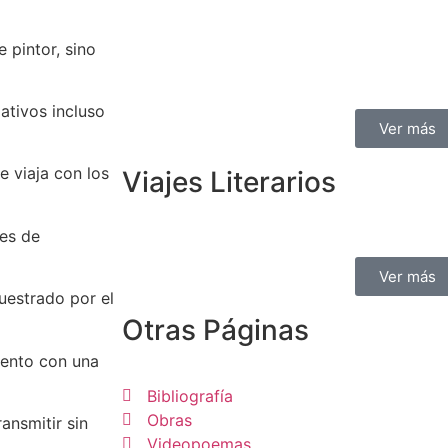
 pintor, sino
ativos incluso
Ver más
e viaja con los
Viajes Literarios
les de
Ver más
uestrado por el
Otras Páginas
liento con una
Bibliografía
Obras
ansmitir sin
Videopoemas