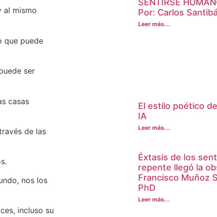
SENTIRSE HUMAN
 y al mismo
Por: Carlos Santi
Leer más...
go que puede
 puede ser
as casas
El estilo poético 
IA
Leer más...
través de las
Éxtasis de los sen
s.
repente llegó la o
Francisco Muñoz S
mundo, nos los
PhD
Leer más...
es, incluso su